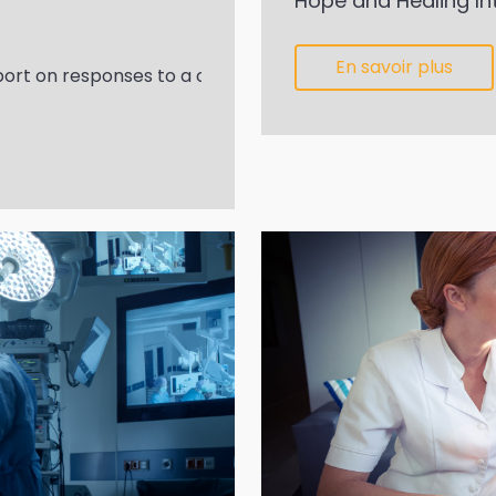
Hope and Healing Int
En savoir plus
rt on responses to a consultation it hosted focused on ide