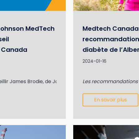
 Johnson MedTech
Medtech Canada f
eil
recommandations 
h Canada
diabète de l’Albe
2024-01-16
lir James Brodie, de Johnson & Johnson MedTech, à titre 
Les recommandations por
En savoir plus