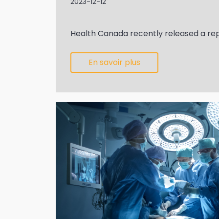
2023-12-12
Health Canada recently released a repo
En savoir plus