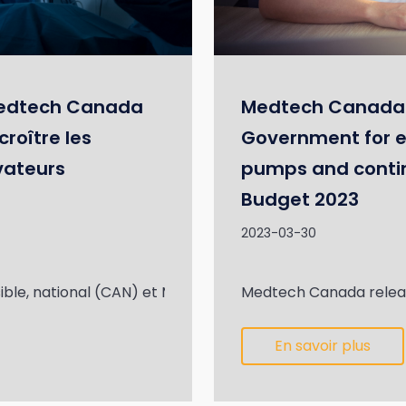
Medtech Canada
Medtech Canada
croître les
Government for e
ovateurs
pumps and contin
Budget 2023
2023-03-30
ble, national (CAN) et Medtech Canada sont ravis d’ann
Medtech Canada release
En savoir plus