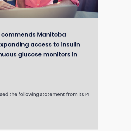
 commends Manitoba
xpanding access to insulin
uous glucose monitors in
oncer un nouveau partenariat qui augmentera les occasio
d the following statement from its President and CEO, N